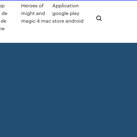
pp
Heroes of
Application
 de
might and
google play
 de
magic 4 mac
store android
ne