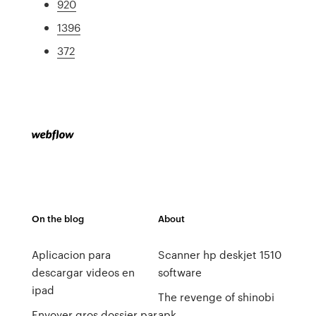
920
1396
372
On the blog
About
Aplicacion para
Scanner hp deskjet 1510
descargar videos en
software
ipad
The revenge of shinobi
Envoyer gros dossier par
apk