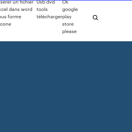
nsérer un fichier
Usb dvd
Ok
xcel dans word
tools
google
ous forme
télécharger
play
icone
store
please