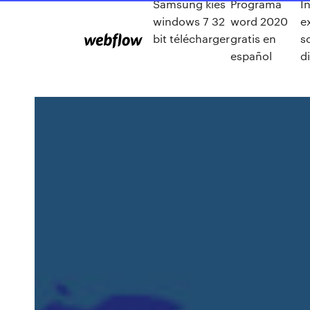
Samsung kies
Programa
I
windows 7 32
word 2020
e
bit télécharger
gratis en
s
español
d